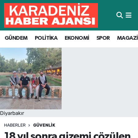
Hava Durumu
GÜNDEM
POLİTİKA
EKONOMİ
SPOR
MAGAZ
Trafik Durumu
Süper Lig Puan Durumu ve Fikstür
Tüm Manşetler
Son Dakika Haberleri
Haber Arşivi
Diyarbakır
HABERLER
GÜVENLIK
18 yıl sonra gizemi çözülen