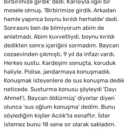
birbirimize girdik' dedi. Karısıyla ilgili bir
mesele olmuş. 'Birbirimize girdik. Arkadan
hamle yapınca boynu kırıldı herhalde' dedi.
Sonrasını ben de bilmiyorum abim de
anlatmadı. Abim kuvvetliydi, boynu kırıldı
dedikten sonra içeriğini sormadım. Baycan
cezaevinden çıkmıştı, 9 yıl da infazı vardı.
Herkes sustu. Kardeşim sonuçta, koruduk
haliyle. Polise, jandarmaya konuşmadık.
Konuşmak isteyenlere de sus konuşma dedik
neticede. Susturma konusu şöyleydi 'Dayı
Ahmet'i, Baycan öldürmüş' diyorlar diyen
olunca 'sus oğlum konuşma' dedim. Bunu
söylediğim kişiler Acılık'ta esnaftır. İster
istemez bunu 18 sene sır olarak sakladım.