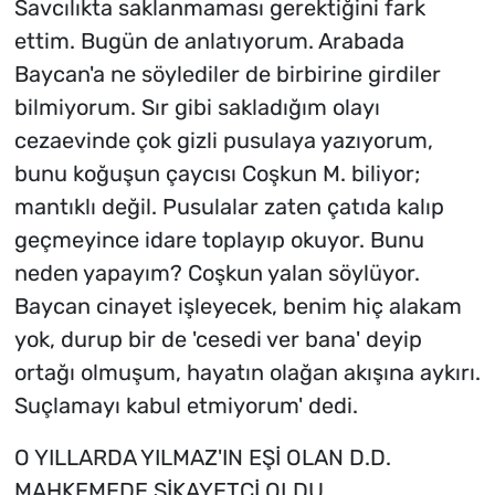
Savcılıkta saklanmaması gerektiğini fark
ettim. Bugün de anlatıyorum. Arabada
Baycan'a ne söylediler de birbirine girdiler
bilmiyorum. Sır gibi sakladığım olayı
cezaevinde çok gizli pusulaya yazıyorum,
bunu koğuşun çaycısı Coşkun M. biliyor;
mantıklı değil. Pusulalar zaten çatıda kalıp
geçmeyince idare toplayıp okuyor. Bunu
neden yapayım? Coşkun yalan söylüyor.
Baycan cinayet işleyecek, benim hiç alakam
yok, durup bir de 'cesedi ver bana' deyip
ortağı olmuşum, hayatın olağan akışına aykırı.
Suçlamayı kabul etmiyorum' dedi.
O YILLARDA YILMAZ'IN EŞİ OLAN D.D.
MAHKEMEDE ŞİKAYETÇİ OLDU