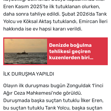
Eren Kasım 2025'te ilk tutuklanan olurken,
daha sonra tahliye edildi. Şubat 2026'da Tarık
Yolcu ve Köksal Aktaş tutuklandı, Emircan İleri
hakkında ise ev hapsi kararı verildi.
Denizde boğulma
tehlikesi geçiren
kuzenlerden biri
kurtarıldı, diğeri kayıp
İLK DURUŞMA YAPILDI
Olayın ilk duruşması bugün Zonguldak 1'inci
Ağır Ceza Mahkemesi'nde görüldü.
Duruşmada başka suçtan tutuklu İlker Eren,
bu suçtan tutuklu Tarık Yolcu, başka suçtan