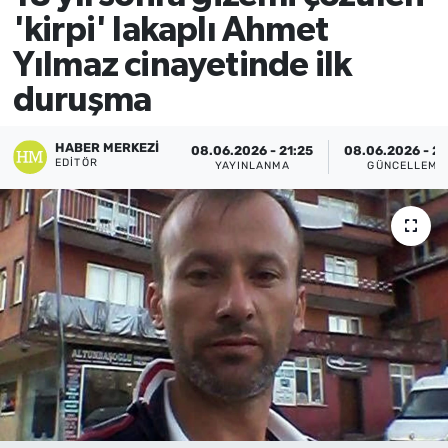
'kirpi' lakaplı Ahmet
Yılmaz cinayetinde ilk
duruşma
HABER MERKEZI
08.06.2026 - 21:25
08.06.2026 - 21
EDITÖR
YAYINLANMA
GÜNCELLEME