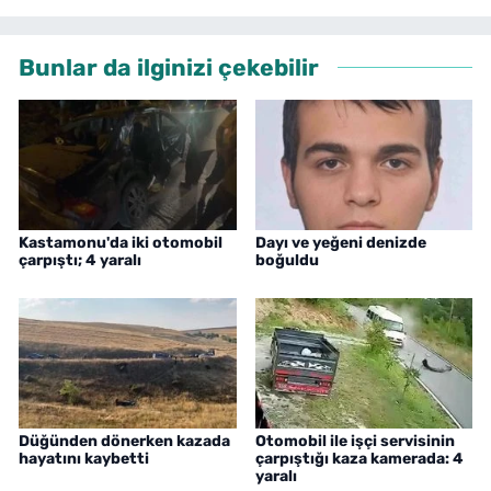
Bunlar da ilginizi çekebilir
Kastamonu'da iki otomobil
Dayı ve yeğeni denizde
çarpıştı; 4 yaralı
boğuldu
Düğünden dönerken kazada
Otomobil ile işçi servisinin
hayatını kaybetti
çarpıştığı kaza kamerada: 4
yaralı