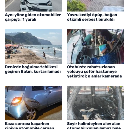
Aynı yöne giden otomobiller
Yavru kediyi öpüp, boğan
çarpıştı; 1 yaralı
otizmli serbest bırakıldı
Denizde boğulma tehlikesi
Otobüste rahatsızlanan
geçiren Batın, kurtarılamadı
yolcuyu şoför hastaneye
yetiştirdi; o anlar kamerada
Kaza sonrası kaçarken
Seyir halindeyken alev alan
cipiyle otomobile çarpan
otomobil kullanılamaz hale