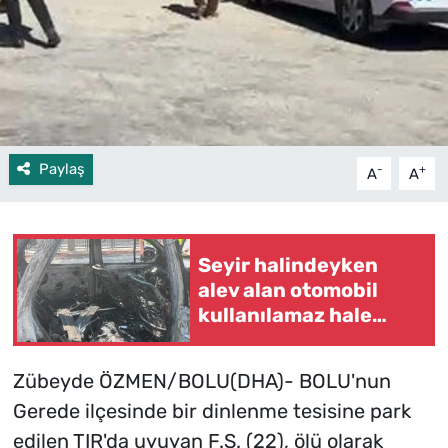
Paylaş
-
+
A
A
Seyir halindeyken
alev alan otomobil
kullanılamaz hale
geldi
Zübeyde ÖZMEN/BOLU(DHA)- BOLU'nun
Gerede ilçesinde bir dinlenme tesisine park
edilen TIR'da uyuyan F.S. (22), ölü olarak