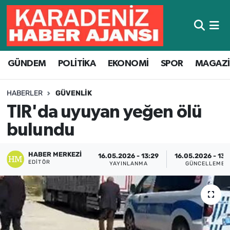
Hava Durumu
GÜNDEM
POLİTİKA
EKONOMİ
SPOR
MAGAZ
Trafik Durumu
Süper Lig Puan Durumu ve Fikstür
HABERLER
GÜVENLIK
TIR'da uyuyan yeğen ölü
Tüm Manşetler
bulundu
Son Dakika Haberleri
HABER MERKEZI
16.05.2026 - 13:29
16.05.2026 - 13:
EDITÖR
YAYINLANMA
GÜNCELLEME
Haber Arşivi