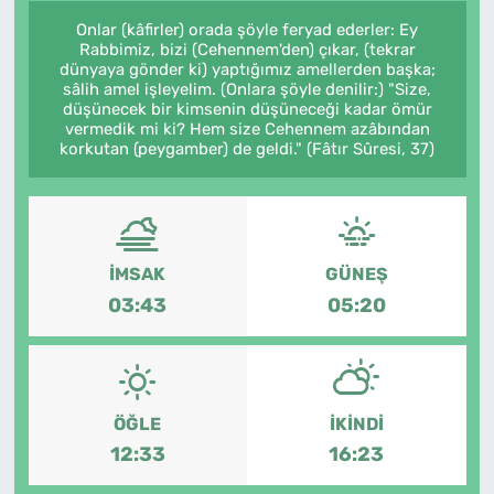
Onlar (kâfirler) orada şöyle feryad ederler: Ey
Rabbimiz, bizi (Cehennem'den) çıkar, (tekrar
dünyaya gönder ki) yaptığımız amellerden başka;
sâlih amel işleyelim. (Onlara şöyle denilir:) "Size,
düşünecek bir kimsenin düşüneceği kadar ömür
vermedik mi ki? Hem size Cehennem azâbından
korkutan (peygamber) de geldi." (Fâtır Sûresi, 37)
İMSAK
GÜNEŞ
03:43
05:20
ÖĞLE
İKINDI
12:33
16:23