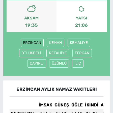
AKŞAM
YATSI
19:35
21:06
ERZİNCAN
KEMAH
KEMALİYE
OTLUKBELİ
REFAHİYE
TERCAN
ÇAYIRLI
ÜZÜMLÜ
İLİÇ
ERZİNCAN AYLIK NAMAZ VAKITLERI
İMSAK
GÜNEŞ
ÖĞLE
İKINDI
AKŞA