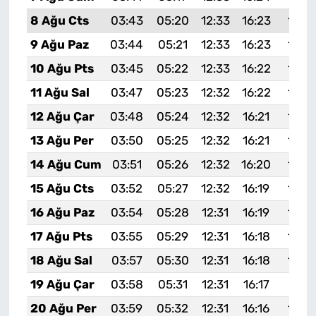
8 Ağu Cts
03:43
05:20
12:33
16:23
19:3
9 Ağu Paz
03:44
05:21
12:33
16:23
19:3
10 Ağu Pts
03:45
05:22
12:33
16:22
19:3
11 Ağu Sal
03:47
05:23
12:32
16:22
19:3
12 Ağu Çar
03:48
05:24
12:32
16:21
19:3
13 Ağu Per
03:50
05:25
12:32
16:21
19:2
14 Ağu Cum
03:51
05:26
12:32
16:20
19:2
15 Ağu Cts
03:52
05:27
12:32
16:19
19:2
16 Ağu Paz
03:54
05:28
12:31
16:19
19:2
17 Ağu Pts
03:55
05:29
12:31
16:18
19:2
18 Ağu Sal
03:57
05:30
12:31
16:18
19:2
19 Ağu Çar
03:58
05:31
12:31
16:17
19:21
20 Ağu Per
03:59
05:32
12:31
16:16
19:2