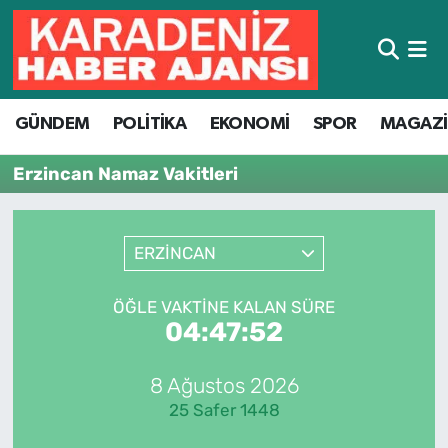
Hava Durumu
GÜNDEM
POLİTİKA
EKONOMİ
SPOR
MAGAZ
Trafik Durumu
Erzincan Namaz Vakitleri
Süper Lig Puan Durumu ve Fikstür
Tüm Manşetler
ERZİNCAN
Son Dakika Haberleri
ÖĞLE VAKTINE KALAN SÜRE
04:47:52
Haber Arşivi
8 Ağustos 2026
25 Safer 1448