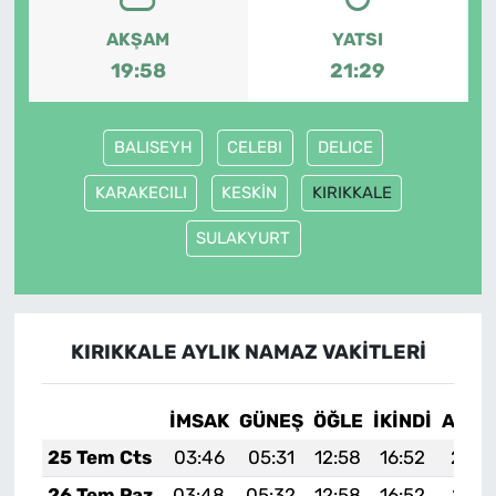
AKŞAM
YATSI
19:58
21:29
BALISEYH
CELEBI
DELICE
KARAKECILI
KESKİN
KIRIKKALE
SULAKYURT
KIRIKKALE AYLIK NAMAZ VAKITLERI
İMSAK
GÜNEŞ
ÖĞLE
İKINDI
AKŞA
25 Tem Cts
03:46
05:31
12:58
16:52
20:1
26 Tem Paz
03:48
05:32
12:58
16:52
20:1