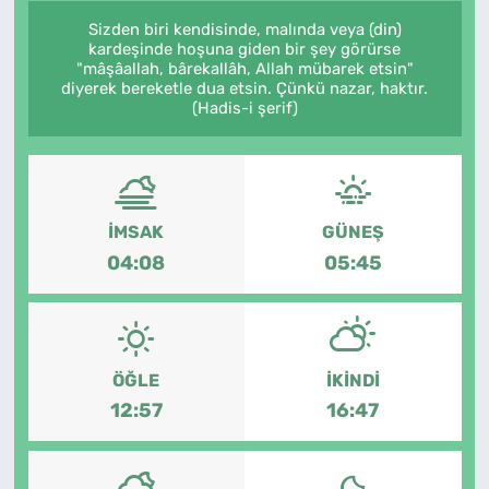
Sizden biri kendisinde, malında veya (din)
kardeşinde hoşuna giden bir şey görürse
"mâşâallah, bârekallâh, Allah mübarek etsin"
diyerek bereketle dua etsin. Çünkü nazar, haktır.
(Hadis-i şerif)
İMSAK
GÜNEŞ
04:08
05:45
ÖĞLE
İKINDI
12:57
16:47