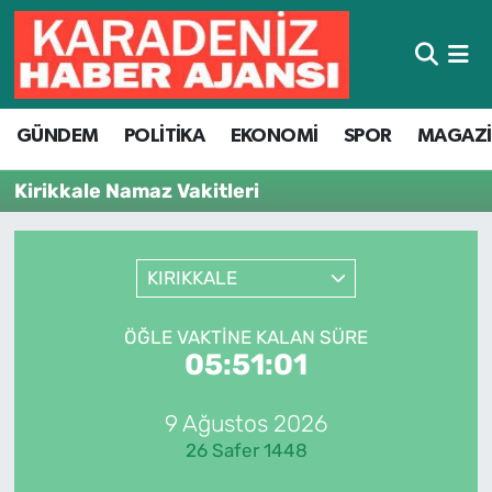
Hava Durumu
GÜNDEM
POLİTİKA
EKONOMİ
SPOR
MAGAZ
Trafik Durumu
Kirikkale Namaz Vakitleri
Süper Lig Puan Durumu ve Fikstür
Tüm Manşetler
KIRIKKALE
Son Dakika Haberleri
ÖĞLE VAKTINE KALAN SÜRE
05:51:01
Haber Arşivi
9 Ağustos 2026
26 Safer 1448