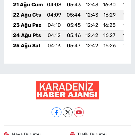
21 Ağu Cum
04:08
05:43
12:43
16:30
19:3
22 Ağu Cts
04:09
05:44
12:43
16:29
19:3
23 Ağu Paz
04:10
05:45
12:42
16:28
19:3
24 Ağu Pts
04:12
05:46
12:42
16:27
19:2
25 Ağu Sal
04:13
05:47
12:42
16:26
19:2
Hava Durumu
Trafik Durumu