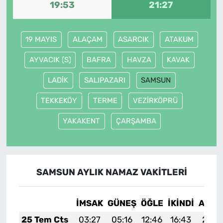
19:53
21:27
19 MAYIS
ALAÇAM
ASARCIK
ATAKUM
AYVACIK (S)
BAFRA
HAVZA
KAVAK
LADİK
SALIPAZARI
SAMSUN
TEKKEKÖY
TERME
VEZİRKÖPRÜ
YAKAKENT
ÇARŞAMBA
SAMSUN AYLIK NAMAZ VAKITLERI
İMSAK
GÜNEŞ
ÖĞLE
İKINDI
AKŞA
25 Tem Cts
03:27
05:16
12:46
16:43
20:0