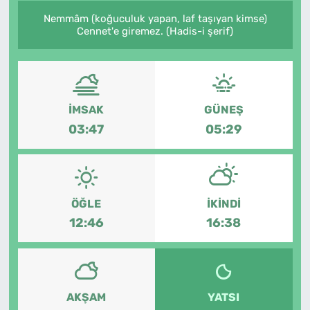
Nemmâm (koğuculuk yapan, laf taşıyan kimse)
Cennet'e giremez. (Hadis-i şerif)
İMSAK
GÜNEŞ
03:47
05:29
ÖĞLE
İKINDI
12:46
16:38
AKŞAM
YATSI