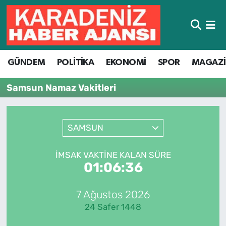
Hava Durumu
GÜNDEM
POLİTİKA
EKONOMİ
SPOR
MAGAZ
Trafik Durumu
Samsun Namaz Vakitleri
Süper Lig Puan Durumu ve Fikstür
Tüm Manşetler
SAMSUN
Son Dakika Haberleri
İMSAK VAKTINE KALAN SÜRE
01:06:36
Haber Arşivi
7 Ağustos 2026
24 Safer 1448